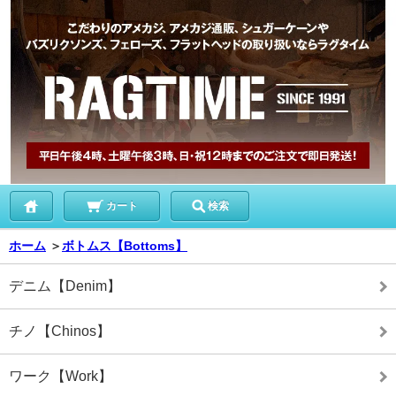
カート
検索
ホーム
＞
ボトムス【Bottoms】
デニム【Denim】
チノ【Chinos】
ワーク【Work】