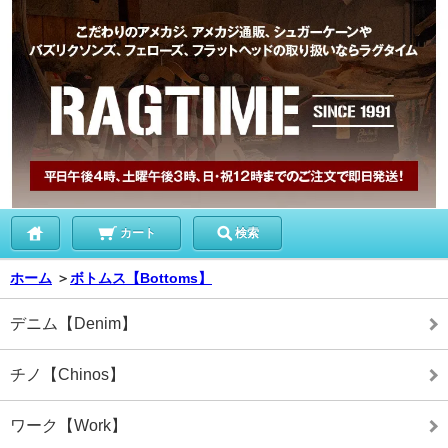
カート
検索
ホーム
＞
ボトムス【Bottoms】
デニム【Denim】
チノ【Chinos】
ワーク【Work】