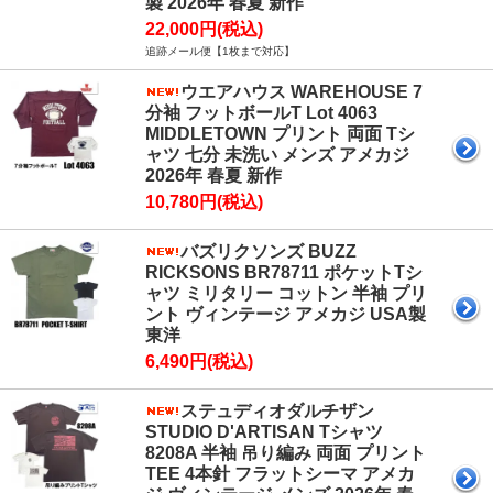
製 2026年 春夏 新作
22,000円(税込)
追跡メール便【1枚まで対応】
ウエアハウス WAREHOUSE 7
分袖 フットボールT Lot 4063
MIDDLETOWN プリント 両面 Tシ
ャツ 七分 未洗い メンズ アメカジ
2026年 春夏 新作
10,780円(税込)
バズリクソンズ BUZZ
RICKSONS BR78711 ポケットTシ
ャツ ミリタリー コットン 半袖 プリ
ント ヴィンテージ アメカジ USA製
東洋
6,490円(税込)
ステュディオダルチザン
STUDIO D'ARTISAN Tシャツ
8208A 半袖 吊り編み 両面 プリント
TEE 4本針 フラットシーマ アメカ