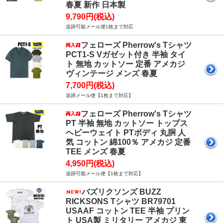
春夏 新作 日本製
9,790円(税込)
追跡可能メール便1枚まで対応
フェローズ Pherrow's Tシャツ
PCT1-S Vガゼット付き 半袖 タイ
ト 無地 カットソー 定番 アメカジ
ヴィンテージ メンズ 春夏
7,700円(税込)
追跡メール便【1枚まで対応】
フェローズ Pherrow's Tシャツ
PT 半袖 無地 カットソー トップス
ヘビーウェイト PTボディ 丸胴 人
気 コットン 綿100％ アメカジ 定番
TEE メンズ 春夏
4,950円(税込)
追跡可能メール便【1枚まで対応】
バズリクソンズ BUZZ
RICKSONS Tシャツ BR79701
USAAF コットン TEE 半袖 プリン
ト USA製 ミリタリー アメカジ 東