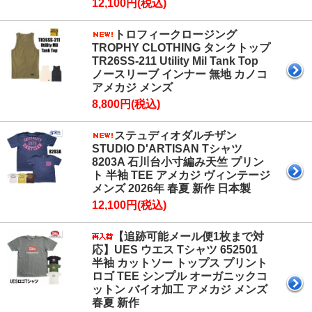
12,100円(税込)
トロフィークロージング
TROPHY CLOTHING タンクトップ
TR26SS-211 Utility Mil Tank Top
ノースリーブ インナー 無地 カノコ
アメカジ メンズ
8,800円(税込)
ステュディオダルチザン
STUDIO D'ARTISAN Tシャツ
8203A 石川台小寸編み天竺 プリン
ト 半袖 TEE アメカジ ヴィンテージ
メンズ 2026年 春夏 新作 日本製
12,100円(税込)
【追跡可能メール便1枚まで対
応】UES ウエス Tシャツ 652501
半袖 カットソー トップス プリント
ロゴ TEE シンプル オーガニックコ
ットン バイオ加工 アメカジ メンズ
春夏 新作