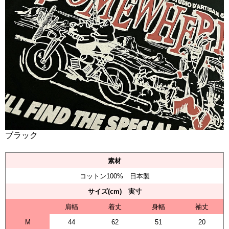
ブラック
素材
コットン100% 日本製
サイズ(cm) 実寸
肩幅
着丈
身幅
袖丈
M
44
62
51
20