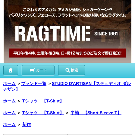
カート
検索
ホーム
＞
ブランド一覧
＞
STUDIO D'ARTISAN【ステュディオ ダル
チザン】
ホーム
＞
Tシャツ 【T-Shirt】
ホーム
＞
Tシャツ 【T-Shirt】
＞
半袖 【Short Sleeve T】
ホーム
＞
新作