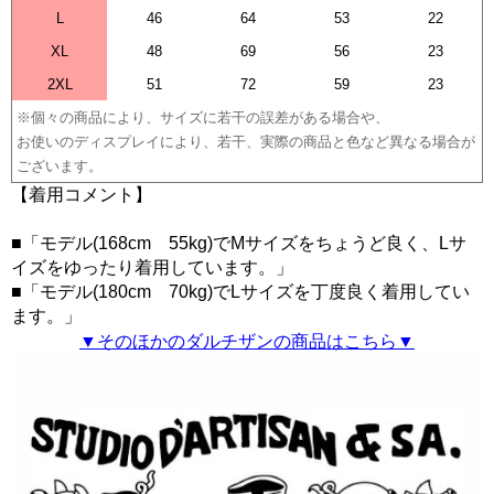
L
46
64
53
22
XL
48
69
56
23
2XL
51
72
59
23
※個々の商品により、サイズに若干の誤差がある場合や、
お使いのディスプレイにより、若干、実際の商品と色など異なる場合が
ございます。
【着用コメント】
■「モデル(168cm 55kg)でMサイズをちょうど良く、Lサ
イズをゆったり着用しています。」
■「モデル(180cm 70kg)でLサイズを丁度良く着用してい
ます。」
▼そのほかのダルチザンの商品はこちら▼