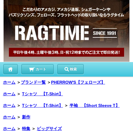
カート
検索
ホーム
＞
ブランド一覧
＞
PHERROW'S【フェローズ】
ホーム
＞
Tシャツ 【T-Shirt】
ホーム
＞
Tシャツ 【T-Shirt】
＞
半袖 【Short Sleeve T】
ホーム
＞
新作
ホーム
＞
特集
＞
ビッグサイズ