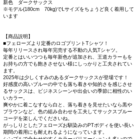
新色 ダークサックス
※モデル(180cm 70kg)でLサイズをちょうど良く着用して
います
【商品説明】
■フェローズより定番のロゴプリントTシャツ！
毎年リリースされ毎年完売する不動の人気Tシャツ。
定番とはいいつつも毎年新色が追加され、王道カラーもを
お持ちの方でも飽きさせない様にしっかりと工夫されてい
ます。
2025年は少しくすみのあるダークサックスが登場です！
好感度の高いブルーの中でも落ち着きや知的さを感じさせ
るサックスは、ビジネスシーンや出会いの季節に相性のい
いカラー。
爽やかに着こなすなら白と、落ち着きを見せたいなら黒や
ブラウンなど、色の組み合わせを工夫してサックスブルー
コーデを楽しんでくださいね。
がっしりとしたフェローズお馴染みのPTボディを使い長い
期間の着用にも耐えれるようになっています。
シンプルで合わせやすくカラーバリエーションも多いので