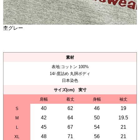
杢グレー
素材
表地:コットン 100%
14/-度詰め 丸胴ボディ
日本染色
サイズ(cm) 実寸
肩幅
着丈
身幅
袖丈
40
62
46
19
S
42
64
50
19.5
M
45
67
54
21
L
48
71
56
21
XL