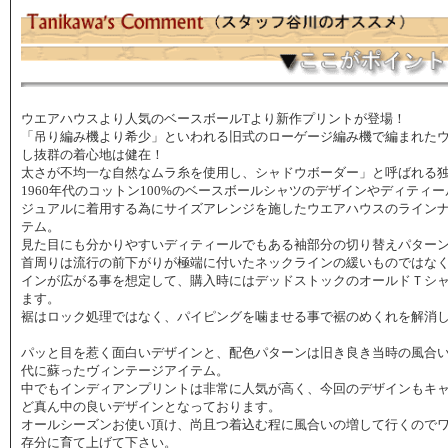
ウエアハウスより人気のベースボールTより新作プリントが登場！
「吊り編み機より希少」といわれる旧式のローゲージ編み機で編まれた
し抜群の着心地は健在！
太さが不均一な自然なムラ糸を使用し、シャドウボーダー」と呼ばれる
1960年代のコットン100%のベースボールシャツのデザインやディティ
ジュアルに着用する為にサイズアレンジを施したウエアハウスのライン
テム。
見た目にも分かりやすいディティールでもある袖部分の切り替えパターン
首周りは流行の前下がりが極端に付いたネックラインの緩いものではな
インが広がる事を想定して、購入時にはデッドストックのオールドＴシ
ます。
裾はロック処理ではなく、パイピングを噛ませる事で裾のめくれを解消
パッと目を惹く面白いデザインと、配色パターンは旧き良き当時の風合
代に蘇ったヴィンテージアイテム。
中でもインディアンプリントは非常に人気が高く、今回のデザインもキャ
ど真ん中の良いデザインとなっております。
オールシーズンお使い頂け、尚且つ着込む程に風合いの増して行くので
存分に育て上げて下さい。