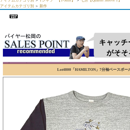
アイテムカテゴリ別
＞
Tシャツ 【T-Shirt】
＞
七分【Quarter Sleeve T】
アイテムカテゴリ別
＞
新作
▼
ウエアハウス WAREHOUSE ベースボールT Lot 4800 HAMILTON
多色プリント ロゴ 綿 アメカジ メンズ 秋冬 新作
キャッチ
がそそ
Lot4800「HAMILTON」7分袖ベースボー