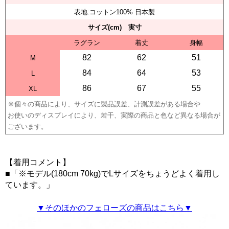
表地:コットン100% 日本製
サイズ(cm) 実寸
ラグラン
着丈
身幅
82
62
51
M
84
64
53
L
86
67
55
XL
※個々の商品により、サイズに製品誤差、計測誤差がある場合や
お使いのディスプレイにより、若干、実際の商品と色など異なる場合が
ございます。
【着用コメント】
■「※モデル(180cm 70kg)でLサイズをちょうどよく着用し
ています。」
▼そのほかのフェローズの商品はこちら▼