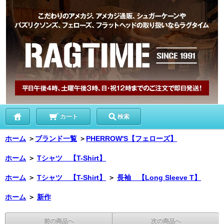
カート
検索
ホーム
＞
ブランド一覧
＞
PHERROW'S【フェローズ】
ホーム
＞
Tシャツ 【T-Shirt】
ホーム
＞
Tシャツ 【T-Shirt】
＞
長袖 【Long Sleeve T】
ホーム
＞
新作
前の商品へ
次の商品へ