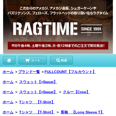
カート
検索
ホーム
＞
ブランド一覧
＞
FULLCOUNT【フルカウント】
ホーム
＞
スウェット【=Sweat】
ホーム
＞
スウェット【=Sweat】
＞
クルー【Crew】
ホーム
＞
Tシャツ 【T-Shirt】
ホーム
＞
Tシャツ 【T-Shirt】
＞
長袖 【Long Sleeve T】