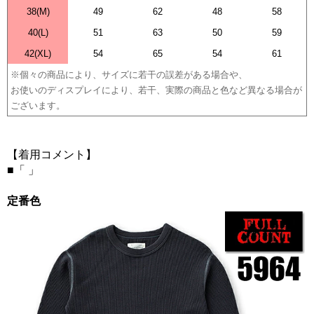
38(M)
49
62
48
58
40(L)
51
63
50
59
42(XL)
54
65
54
61
※個々の商品により、サイズに若干の誤差がある場合や、
お使いのディスプレイにより、若干、実際の商品と色など異なる場合が
ございます。
【着用コメント】
■「 」
定番色