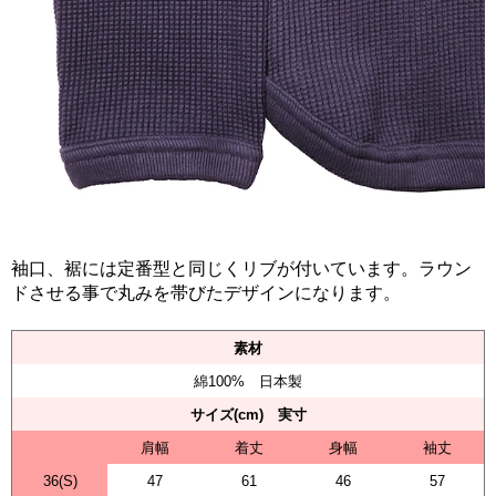
袖口、裾には定番型と同じくリブが付いています。ラウン
ドさせる事で丸みを帯びたデザインになります。
素材
綿100% 日本製
サイズ(cm) 実寸
肩幅
着丈
身幅
袖丈
36(S)
47
61
46
57