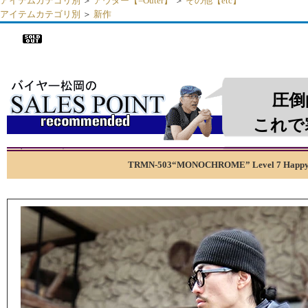
アイテムカテゴリ別
＞
アウター【=Outer】
＞
その他【etc】
アイテムカテゴリ別
＞
新作
▼
トロフィークロージング TROPHY CLOTHING TRMN-503 MONOCHROM
マロフト ナイロン 撥水 アウター バイカー メンズ 日本製
圧倒
これで
TRMN-503“MONOCHROME” Level 7 Happy 