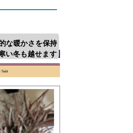
E Level 7 Happy Suit プリ
的な暖かさを保持
寒い冬も越せます
Suit