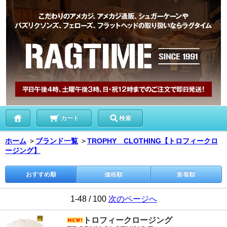
カート
検索
ホーム
＞
ブランド一覧
＞
TROPHY CLOTHING【トロフィークロ
ージング】
おすすめ順
価格順
新着順
1-48 / 100
次のページへ
トロフィークロージング