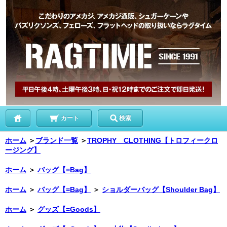
カート
検索
ホーム
＞
ブランド一覧
＞
TROPHY CLOTHING【トロフィークロ
ージング】
ホーム
＞
バッグ【=Bag】
ホーム
＞
バッグ【=Bag】
＞
ショルダーバッグ【Shoulder Bag】
ホーム
＞
グッズ【=Goods】