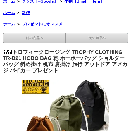
ホーム
＞
グッズ【=Goods】
＞
小物【Small item】
ホーム
＞
新作
ホーム
＞
プレゼントにオススメ
前の商品へ
次の商品へ
トロフィークロージング TROPHY CLOTHING
TR-B21 HOBO BAG 鞄 ホーボーバッグ ショルダー
バッグ 斜め掛け 帆布 肩掛け 旅行 アウトドア アメカ
ジ バイカー プレゼント