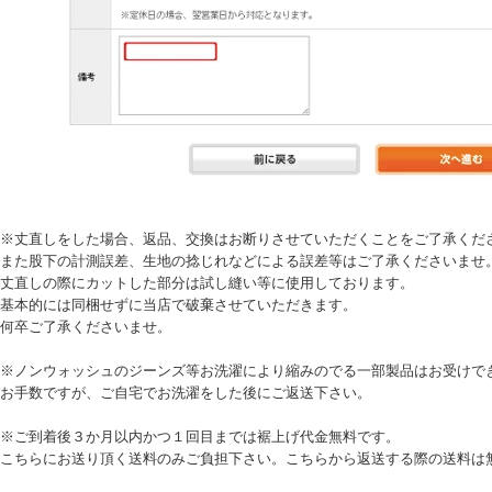
※丈直しをした場合、返品、交換はお断りさせていただくことをご了承くだ
また股下の計測誤差、生地の捻じれなどによる誤差等はご了承くださいませ
丈直しの際にカットした部分は試し縫い等に使用しております。
基本的には同梱せずに当店で破棄させていただきます。
何卒ご了承くださいませ。
※ノンウォッシュのジーンズ等お洗濯により縮みのでる一部製品はお受けで
お手数ですが、ご自宅でお洗濯をした後にご返送下さい。
※ご到着後３か月以内かつ１回目までは裾上げ代金無料です。
こちらにお送り頂く送料のみご負担下さい。こちらから返送する際の送料は