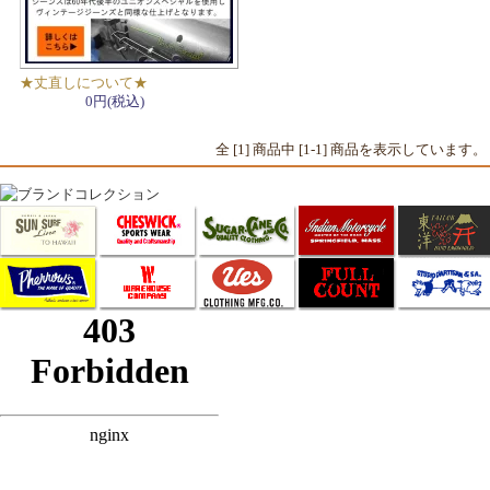
★丈直しについて★
0円(税込)
全 [1] 商品中 [1-1] 商品を表示しています。