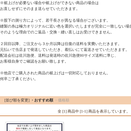
※裾上げが必要ない場合や裾上げができない商品の場合は
お直しせずにそのまま送らせていただきます。
※股下の測り方によって、若干長さが異なる場合がございます。
縫製の糸は極力オリジナルに近い色を選択いたしますが完全に一致しない場
そのような理由でのご返品・交換・縫い直しはお受けできません。
２回目以降、ご注文から３か月以降は往復の送料を実費いただきます。
元払いで当店まで発送していただき、着払いにて返送させていただきます。
配送会社は佐川急便、送料は発送時の佐川急便80サイズ送料に準じ、
お客様自身でご確認をお願い致します。
※他店でご購入された商品の裾上げは一切対応しておりません。
何卒ご了承ください。
▼ ブランド / 商品一覧
[並び順を変更]
・おすすめ順
・価格順
全 [1] 商品中 [1-1] 商品を表示しています。