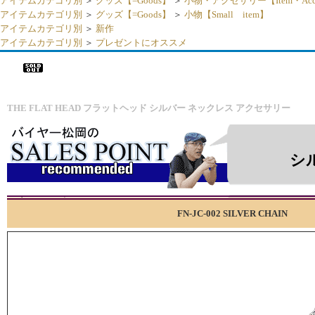
アイテムカテゴリ別
＞
グッズ【=Goods】
＞
小物・アクセサリー【Item・Acce
アイテムカテゴリ別
＞
グッズ【=Goods】
＞
小物【Small item】
アイテムカテゴリ別
＞
新作
アイテムカテゴリ別
＞
プレゼントにオススメ
▼
フラットヘッド THE FLAT HEAD ネックレス FN-JC-002 SILVER
セサリー ジュエリー アメカジ メンズ 日本製 新作 シルバー
THE FLAT HEAD フラットヘッド シルバー ネックレス アクセサリー
シ
FN-JC-002 SILVER CHAIN