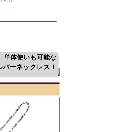
ssory】
 CHAIN チェーン シルバー 925 アク
単体使いも可能な
ルバーネックレス！