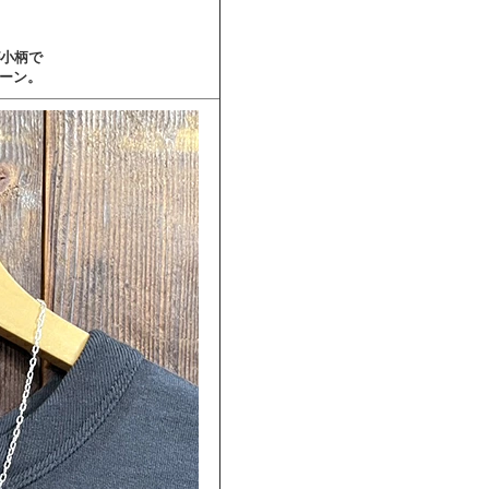
が小柄で
ーン。