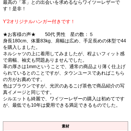
最高の「革」との出会いを求めるならワイツーレザーで
す！是非！
Y'2オリジナルハンガー付きです！
★お客様の声★ 50代 男性 星の数：５
身長180cm、体重83kg、肩幅は広め、手足長めの体型で44
を購入しました。
ネルシャツの上に着用してみましたが、程よいフィット感
で肩幅、袖丈も問題ありませんでした。
革の厚さは1mmということで、通常の商品より薄く仕上げ
られているとのことですが、タウンユースであればこちら
の方がお薦めです。
色はブラウンですが、光沢のあるこげ茶色で商品紹介の写
真イメージと同じです。
シルエットも綺麗で、ワイツーレザーの購入は初めてです
が、最低でも10年は愛用できる満足できるものでした。
素材