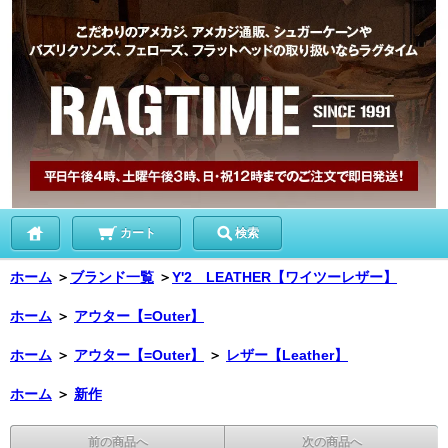
カート
検索
ホーム
＞
ブランド一覧
＞
Y'2 LEATHER【ワイツーレザー】
ホーム
＞
アウター【=Outer】
ホーム
＞
アウター【=Outer】
＞
レザー【Leather】
ホーム
＞
新作
前の商品へ
次の商品へ