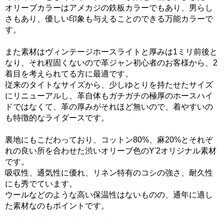
オリーブカラーはアメカジの鉄板カラーでもあり、男らし
さもあり、優しい印象も与えることのできる万能カラーで
す。
また素材はヴィンテージホースライトと厚みは1ミリ前後と
なり、それ程固くないので革ジャン初心者のお客様から、2
着目を考えられてる方に最適です。
従来のタイトなサイズから、少しゆとりを持たせたサイズ
にリニューアルし、革自体もガチガチの極厚のホースハイ
ドではなくて、革の厚みがそれほど無いので、着やすいの
も特徴的なライダースです。
裏地にもこだわっており、コットン80%、麻20%とそれぞ
れの良い所を合わせた渋いオリーブ色のY'2オリジナル素材
です。
吸収性、通気性に優れ、リネン特有のコシの強さ、耐久性
にも秀でています。
ウールなどのような高い保温性はないものの、通年に適し
た素材なのもポイントです。