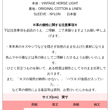
本体：VINTAGE HORSE LIGHT
裏地：ORIGINAL COTTON & LINEN
SLEEVE：NYLON 日本製
※革の個性に関する注意事項※
下記注意事項を必読のうえ、ご理解、ご了承賜りますようお願い申し上
げます。
・革本来のキズやシワなどを隠さず自然のまま仕上げた素材になりま
す。
色ムラや小傷などは革の味としてご理解くださるようお願いいたしま
す。
・ひどく目立つものを除いて、ある程度は個性としてそのまま出荷して
おります。
また、「キズの場所が納得いかない。」「バラキズ/血筋が入ってい
た。」
など革の個性による返品等は原則、お受けいたしかねます。
サイズ(cm) 実寸
肩幅
着丈
身幅
袖丈