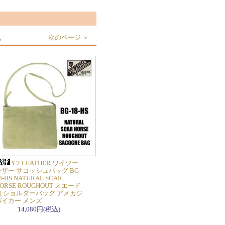
す。
次のページ ＞
Y'2 LEATHER ワイツー
レザー サコッシュバッグ BG-
8-HS NATURAL SCAR
ORSE ROUGHOUT スエード
鞄 ショルダーバッグ アメカジ
バイカー メンズ
14,080円(税込)