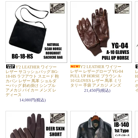
Y'2 LEATHER ワイツー
Y'2 LEATHER ワイツー
レザー レザーグローブ YG-04
レザー サコッシュバッグ BG-
レ
PULL UP HORSE ブラウン A-
18-HS ラフアウト スエード 鞄
H
10 GLOVES レザー 馬革 ミリ
カバン レザー 馬革 ショルダ
タリー 手袋 アメカジ メンズ
ーバッグ 斜め掛け シンプル
ホ
アメカジ バイカー メンズ レ
21,450円(税込)
ディース
14,080円(税込)