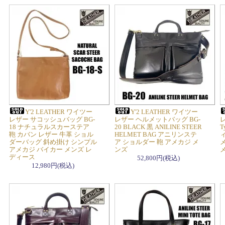
Y'2 LEATHER ワイツー
Y'2 LEATHER ワイツー
レザー サコッシュバッグ BG-
レザー ヘルメットバッグ BG-
18 ナチュラルスカーステア
20 BLACK 黒 ANILINE STEER
T
鞄 カバン レザー 牛革 ショル
HELMET BAG アニリンステ
ダーバッグ 斜め掛け シンプル
ア ショルダー 鞄 アメカジ メ
アメカジ バイカー メンズ レ
ンズ
メ
ディース
52,800円(税込)
12,980円(税込)