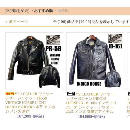
▼ ブランド / 商品一覧
[並び順を変更]
・おすすめ順
・価格順
＜ 前のページ
全 [106] 商品中 [49-96] 商品を表示していま
Y'2 LEATHER ワイツー
Y'2 LEATHER ワイツー
レザー ジャケット PR-58
レザー Gジャン INDIGO
VINTAGE HORSE LIGHT
HORSE IB-161 60s インディゴ
1
DOUBLE RIDERS 本革 アメカ
ホース ジャケット アウター
H
ジ メンズ 新作
馬革 メンズ 春限定アイテム
167,200円(税込)
184,800円(税込)