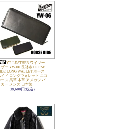
Y'2 LEATHER ワイツー
ザー YW-06 長財布 HORSE
IDE LONG WALLET ホース
ハイド ロングウォレット エコ
ース 馬革 本革 アメカジ バ
イカー メンズ 日本製
39,600円(税込)