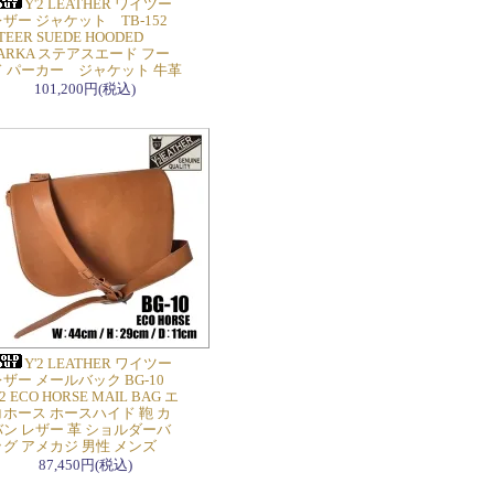
Y'2 LEATHER ワイツー
ザー ジャケット TB-152
TEER SUEDE HOODED
ARKA ステアスエード フー
ド パーカー ジャケット 牛革
101,200円(税込)
Y'2 LEATHER ワイツー
ザー メールバック BG-10
2 ECO HORSE MAIL BAG エ
コホース ホースハイド 鞄 カ
バン レザー 革 ショルダーバ
ッグ アメカジ 男性 メンズ
87,450円(税込)