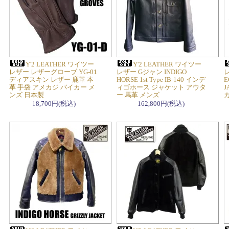
Y'2 LEATHER ワイツー
Y'2 LEATHER ワイツー
レザー レザーグローブ YG-01
レザー Gジャン INDIGO
レ
ディアスキン レザー 鹿革 本
HORSE 1st Type IB-140 インデ
E
革 手袋 アメカジ バイカー メ
ィゴホース ジャケット アウタ
J
ンズ 日本製
ー 馬革 メンズ
18,700円(税込)
162,800円(税込)