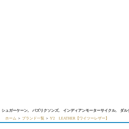
シュガーケーン, バズリクソンズ, インディアンモーターサイクル, ダル
ホーム
＞
ブランド一覧
＞
Y'2 LEATHER【ワイツーレザー】