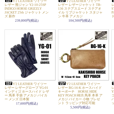
Y'2 LEATHER ワイツー
Y'2 LEATHER ワイツー
レザー 熊ジャン Y2-10-25SP
レザー レザージャケット TB-
レ
INDIGO HORSE GRIZZLY
136 ステアスエード ステアオ
S
JACKET 25th ジャケット メン
イル リブジャケット スタジャ
P
ズ 新作
ン 牛革 アメカジ
239,800円(税込)
104,500円(税込)
Y'2 LEATHER ワイツー
Y'2 LEATHER ワイツー
レザー レザーグローブ YG-01
レザー BG-16-K ホースハイド
レ
インディゴ ホースハイド レザ
キーポーチ HORSE HIDE
Y
ー 馬革 手袋 アメカジ バイカ
KEY POACH 柿渋 馬革 本革 ア
ー メンズ 日本製
メカジ バイカー 小物 プレゼ
ント ラッピング対応可能
17,600円(税込)
5,500円(税込)